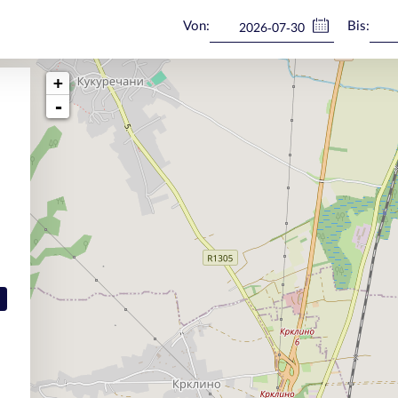
Von:
Bis:
+
-