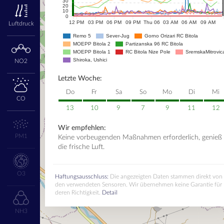
30
20
10
0
12 PM
03 PM
06 PM
09 PM
Thu 06
03 AM
06 AM
09 AM
Luftdruck
Remo 5
Sever-Jug
Gorno Orizari RC Bitola
MOEPP Bitola 2
Partizanska 96 RC Bitola
MOEPP Bitola 1
RC Bitola Nize Pole
SremskaMitrovic
Shiroka, Ushici
NO2
Letzte Woche:
Do
Fr
Sa
So
Mo
Di
Mi
CO
13
10
9
7
9
11
12
Wir empfehlen:
PM1
Keine vorbeugenden Maßnahmen erforderlich, genieß
die frische Luft.
O3
Haftungsausschluss:
Die angezeigten Daten stammen direkt von
den verwendeten Sensoren. Wir übernehmen keine Garantie für
deren Richtigkeit.
Detail
NH3