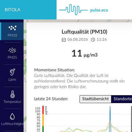
BITOLA
Luftqualität (PM10)
PM10
06.08.2026
11:26
11
μg/m3
PM25
Momentane Situation:
Gute Luftqualität. Die Qualität der Luft ist
Lärm
zufriedenstellend. Die Luftverschmutzung stellt ein
geringes oder kein Risiko dar.
Letzte 24 Stunden:
Stadtübersicht
Standorte
Temperatur
μg/m3
110
100
90
80
70
60
Luftfeuchtigkeit
50
40