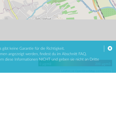
ibt keine Garantie für die Richtigkeit.
men angezeigt werden, findest du im Abschnitt FAQ.
ern diese Informationen NICHT und geben sie nicht an Dritte
0 μg/m3
200 μg/m3
Leaflet
| ©
OpenStreetMap contributors