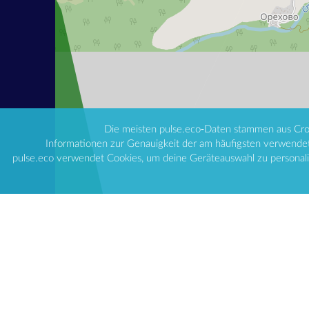
Die meisten pulse.eco-Daten stammen aus Crowds
Informationen zur Genauigkeit der am häufigsten verwende
pulse.eco verwendet Cookies, um deine Geräteauswahl zu personalis