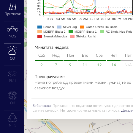
50
40
30
20
10
Притисок
0
Fri 07
03 AM
06 AM
09 AM
12 PM
03 PM
06 PM
09 PM
Remo 5
Sever-Jug
Gorno Orizari RC Bitola
MOEPP Bitola 2
MOEPP Bitola 1
RC Bitola Nize Pole
NO2
SremskaMitrovica
Shiroka, Ushici
Минатата недела:
Саб
Нед
Пон
Вто
Сре
Чет
Пет
CO
9
7
9
11
12
14
N/A
Препорачуваме:
PM1
Нема потреба од превентивни мерки, уживајте во
свежиот воздух.
O3
Забелешка:
Прикажаните податоци потекнуваат директно 
самите сензори. Не гарантираме за нивната точност.
Детал
NH3