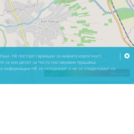
оци. Не постојат гаранции за нивната коректност.
те се кон делот за Често поставувани прашања.
ие информации НЕ се складираат и не се споделуваат со
0 μg/m3
200 μg/m3
Leaflet
| ©
OpenStreetMap contributors