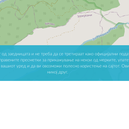
 од заедницата и не треба да се третираат како официјални подат
аправените пресметки за прикажување на некои од мерките, упате
а вашиот уред и да ви овозможи полесно користење на сајтот. Ов
никој друг.
Водач на заедница