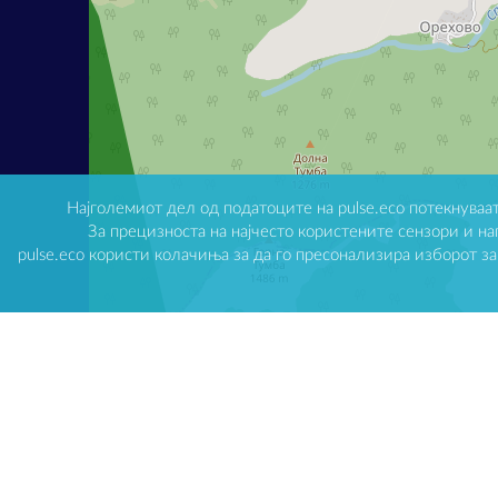
Најголемиот дел од податоците на pulse.eco потекнуваат
За прецизноста на најчесто користените сензори и н
pulse.eco користи колачиња за да го пресонализира изборот з