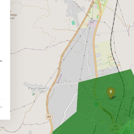
8
од
и