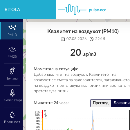
BITOLA
Квалитет на воздухот (PM10)
PM10
07.08.2026
22:15
20
μg/m3
PM25
Моментална ситуација:
Добар квалитет на воздухот. Квалитетот на
Бучава
воздухот се смета за задоволителен, загадувањето
на воздухот претставува мал ризик или воопшто н
претставува ризик
Температура
Минатите 24 часа:
Преглед
Локации
μg/m3
110
100
90
80
Влажност
70
60