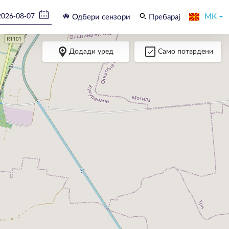
MK
Одбери сензори
Пребарај
Додади уред
Само потврдени