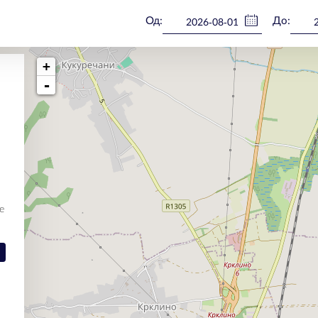
Од:
До:
+
-
е